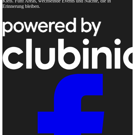
Kiels. Fünf Areas, wechselnde Events und Nächte, die in
Erinnerung bleiben.