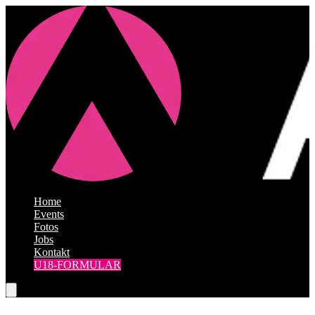
Home
|
Events
|
Fotos
|
Jobs
|
Kontakt
U18-FORMULAR