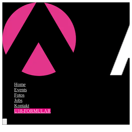
Home
|
Events
|
Fotos
|
Jobs
|
Kontakt
U18-FORMULAR