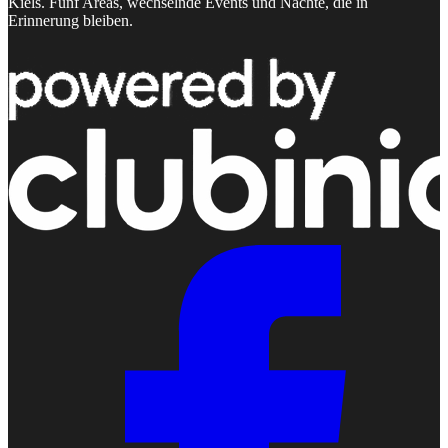
Kiels. Fünf Areas, wechselnde Events und Nächte, die in
Erinnerung bleiben.