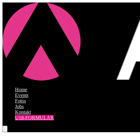
Home
|
Events
|
Fotos
|
Jobs
|
Kontakt
U18-FORMULAR