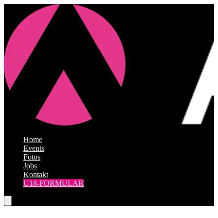
Home
|
Events
|
Fotos
|
Jobs
|
Kontakt
U18-FORMULAR