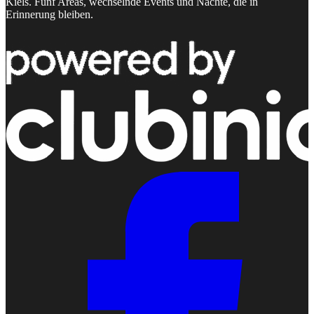
Kiels. Fünf Areas, wechselnde Events und Nächte, die in
Erinnerung bleiben.