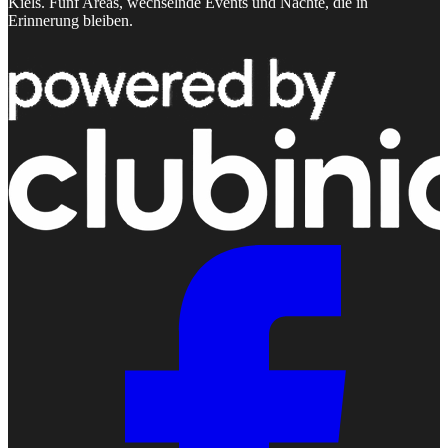
Kiels. Fünf Areas, wechselnde Events und Nächte, die in
Erinnerung bleiben.