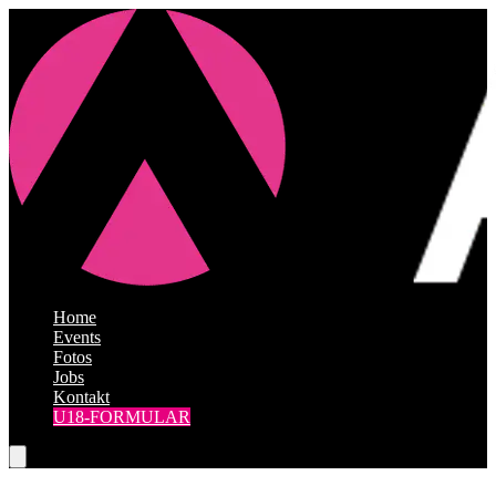
Home
|
Events
|
Fotos
|
Jobs
|
Kontakt
U18-FORMULAR